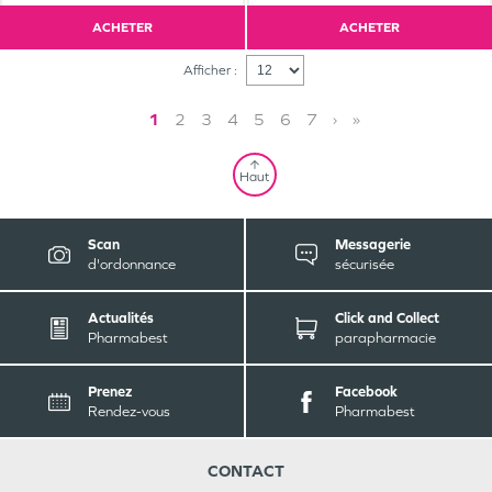
ACHETER
ACHETER
Afficher :
1
2
3
4
5
6
7
›
»
Haut
Scan
Messagerie
d'ordonnance
sécurisée
Actualités
Click and Collect
Pharmabest
parapharmacie
Prenez
Facebook
Rendez-vous
Pharmabest
CONTACT