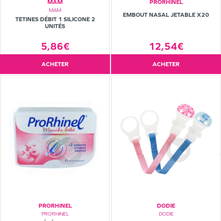
MAM
PRORHINEL
MAM
EMBOUT NASAL JETABLE X20
TETINES DÉBIT 1 SILICONE 2
UNITÉS
5,86€
12,54€
ACHETER
ACHETER
PRORHINEL
DODIE
PRORHINEL
DODIE