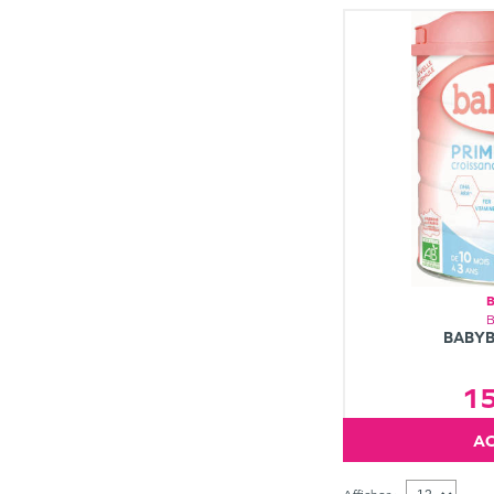
BABYB
1