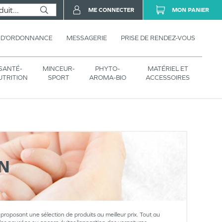
ME CONNECTER
MON PANIER
 D’ORDONNANCE
MESSAGERIE
PRISE DE RENDEZ-VOUS
SANTÉ-
MINCEUR-
PHYTO-
MATÉRIEL ET
UTRITION
SPORT
AROMA-BIO
ACCESSOIRES
N
oposant une sélection de produits au meilleur prix. Tout au