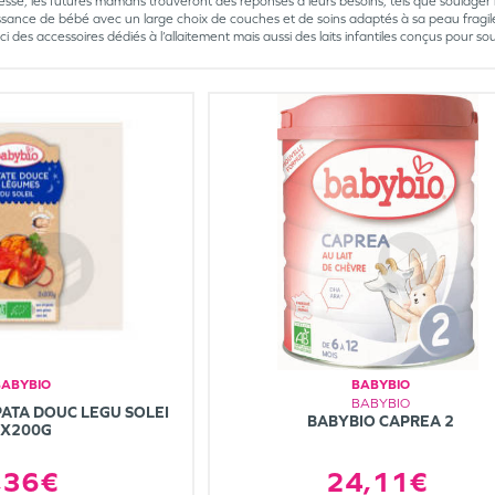
esse, les futures mamans trouveront des réponses à leurs besoins, tels que soulager 
ssance de bébé avec un large choix de couches et de soins adaptés à sa peau fragile.
ci des accessoires dédiés à l’allaitement mais aussi des laits infantiles conçus pour s
BABYBIO
BABYBIO
BABYBIO
PATA DOUC LEGU SOLEI
BABYBIO CAPREA 2
2X200G
24,11€
,36€