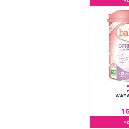
BABYB
1