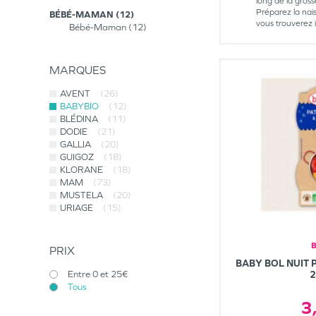
long de la gross
Préparez la nai
BÉBÉ-MAMAN
12
vous trouverez i
Bébé-Maman
12
MARQUES
AVENT
(26)
BABYBIO
(12)
BLÉDINA
(11)
DODIE
(21)
GALLIA
(20)
GUIGOZ
(18)
KLORANE
(18)
MAM
(73)
MUSTELA
(20)
URIAGE
(15)
PRIX
BABY BOL NUIT 
Entre 0 et 25€
Tous
3