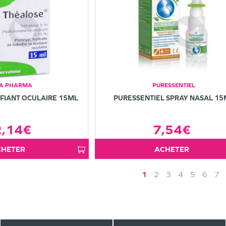
A PHARMA
PURESSENTIEL
FIANT OCULAIRE 15ML
PURESSENTIEL SPRAY NASAL 15
2,14€
7,54€
ACHETER
ACHETER
1
2
3
4
5
6
7