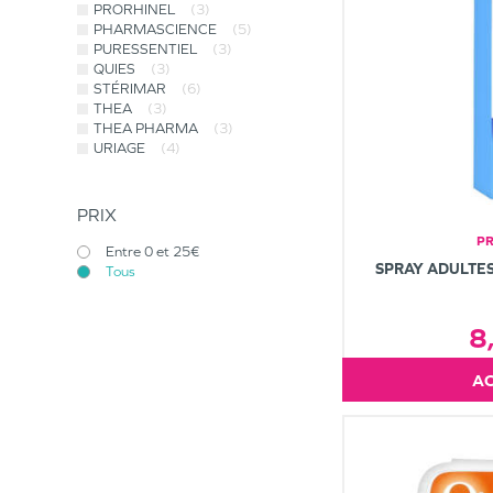
PRORHINEL
(3)
PHARMASCIENCE
(5)
PURESSENTIEL
(3)
QUIES
(3)
STÉRIMAR
(6)
THEA
(3)
THEA PHARMA
(3)
URIAGE
(4)
PRIX
P
Entre 0 et 25€
SPRAY ADULTES
Tous
8