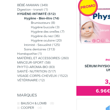
PROMO
BÉBÉ-MAMAN
349
Digestion - transit
1
HYGIÈNE-INTIMITÉ
512
Hygiène - Bien-être
74
Brumisateurs
8
Hygiène buccale
3
Hygiène des oreilles
7
Hygiène du nez
36
Hygiène oculaire
20
Intimité - Sexualité
125
Soins dentaires
313
Homéopathie
1
MATÉRIEL ET ACCESSOIRES
260
PH
MINCEUR-SPORT
58
SÉRUM PHYSIO
PHYTO-AROMA-BIO
83
U
SANTÉ- NUTRITION
517
VISAGE-CORPS-CHEVEUX
1522
3
VÉTÉRINAIRE
12
6.96€
MARQUES
BAUSCH & LOMB
(8)
COOPER
(4)