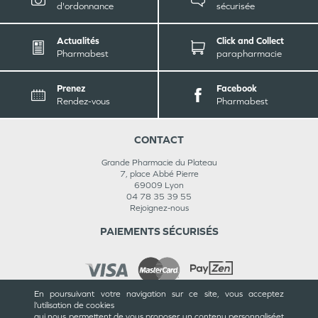
d'ordonnance
sécurisée
Actualités
Click and Collect
Pharmabest
parapharmacie
Prenez
Facebook
Rendez-vous
Pharmabest
CONTACT
Grande Pharmacie du Plateau
7, place Abbé Pierre
69009
Lyon
04 78 35 39 55
Rejoignez-nous
PAIEMENTS SÉCURISÉS
En poursuivant votre navigation sur ce site, vous acceptez
l’utilisation de cookies
INFORMATIONS
qui nous permettent de vous proposer un contenu personnalisé
et