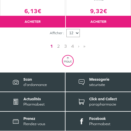
9,32€
6,13€
ACHETER
ACHETER
Afficher :
1
2
3
4
›
»
Haut
Scan
Messagerie
d'ordonnance
sécurisée
Actualités
Click and Collect
Pharmabest
parapharmacie
Prenez
Facebook
Rendez-vous
Pharmabest