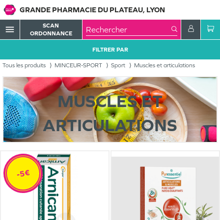
GRANDE PHARMACIE DU PLATEAU, LYON
SCAN
menu
ORDONNANCE
FILTRER PAR
Tous les produits
MINCEUR-SPORT
Sport
Muscles et articulations
MUSCLES ET
ARTICULATIONS
-5€