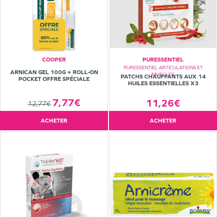
COOPER
PURESSENTIEL
PURESSENTIEL ARTICULATIONS ET
ARNICAN GEL 100G + ROLL-ON
MUSCLES
PATCHS CHAUFFANTS AUX 14
POCKET OFFRE SPÉCIALE
HUILES ESSENTIELLES X3
7,77€
11,26€
12,77€
ACHETER
ACHETER