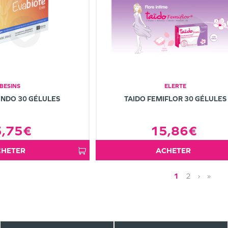
BESINS
ELERTE
ENDO 30 GÉLULES
TAIDO FEMIFLOR 30 GÉLULES
5,75€
15,86€
ACHETER
ACHETER
1
2
›
»