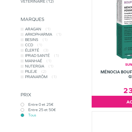
VÉTÉRINAIRE
12
MARQUES
ARAGAN
(1)
ARKOPHARMA
(1)
BESINS
(1)
CCD
(1)
ÉLERTÉ
(3)
IPRAD SANTÉ
(1)
MANHAÉ
(1)
SU
NUTERGIA
(1)
PILEJE
(2)
MÉNOCIA BOUF
G
PRANARÔM
(1)
2
PRIX
Entre 0 et 25€
Entre 25 et 50€
Tous