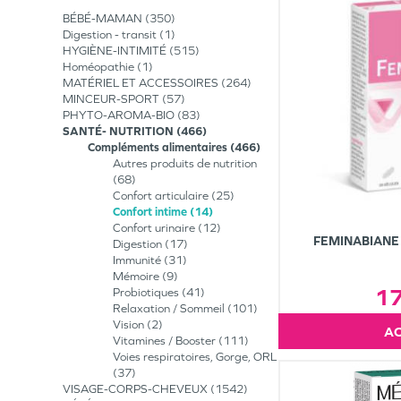
BÉBÉ-MAMAN
350
Digestion - transit
1
HYGIÈNE-INTIMITÉ
515
Homéopathie
1
MATÉRIEL ET ACCESSOIRES
264
MINCEUR-SPORT
57
PHYTO-AROMA-BIO
83
SANTÉ- NUTRITION
466
Compléments alimentaires
466
Autres produits de nutrition
68
Confort articulaire
25
Confort intime
14
Confort urinaire
12
FEMINABIANE 
Digestion
17
Immunité
31
Mémoire
9
1
Probiotiques
41
Relaxation / Sommeil
101
Vision
2
Vitamines / Booster
111
Voies respiratoires, Gorge, ORL
37
VISAGE-CORPS-CHEVEUX
1542