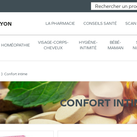
LYON
LA PHARMACIE
CONSEILS SANTÉ
SCAN
VISAGE-CORPS-
HYGIÈNE-
BÉBÉ-
HOMÉOPATHIE
CHEVEUX
INTIMITÉ
MAMAN
N
Confort intime
CONFORT INT