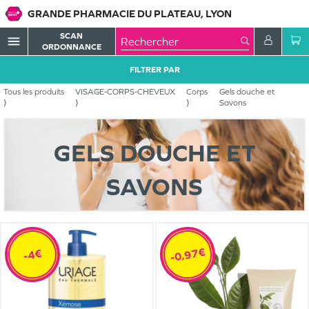
GRANDE PHARMACIE DU PLATEAU, LYON
SCAN
menu
ORDONNANCE
FILTRER PAR
Tous les produits
VISAGE-CORPS-CHEVEUX
Corps
Gels douche et
Savons
GELS DOUCHE ET
SAVONS
-0,97€
-4€