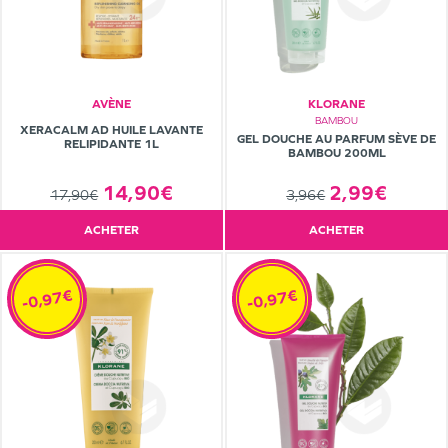
AVÈNE
KLORANE
BAMBOU
XERACALM AD HUILE LAVANTE
GEL DOUCHE AU PARFUM SÈVE DE
RELIPIDANTE 1L
BAMBOU 200ML
2,99€
14,90€
3,96€
17,90€
ACHETER
ACHETER
-0,97€
-0,97€