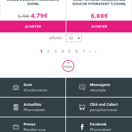
200ML
DOUCHE HYDRATANT T/200ML
4,79€
6,69€
5,79€
ACHETER
ACHETER
Afficher :
1
2
3
4
5
6
7
›
»
Haut
Scan
Messagerie
d'ordonnance
sécurisée
Actualités
Click and Collect
Pharmabest
parapharmacie
Prenez
Facebook
Rendez-vous
Pharmabest