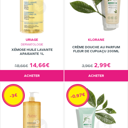
URIAGE
KLORANE
DERMATOLOGIE
CRÈME DOUCHE AU PARFUM
XÉMOSE HUILE LAVANTE
FLEUR DE CUPUAÇU 200ML
APAISANTE 1L
14,66€
2,99€
18,66€
3,96€
ACHETER
ACHETER
-0,97€
-3€