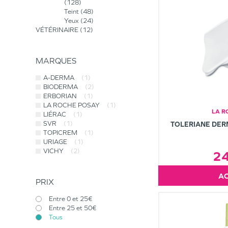
128
Teint
48
Yeux
24
VÉTÉRINAIRE
12
MARQUES
A-DERMA
(1)
BIODERMA
(2)
ERBORIAN
(1)
LA ROCHE POSAY
(1)
LA R
LIÉRAC
(1)
SVR
(1)
TOLERIANE DER
TOPICREM
(1)
URIAGE
(1)
VICHY
(2)
2
PRIX
Entre 0 et 25€
Entre 25 et 50€
Tous