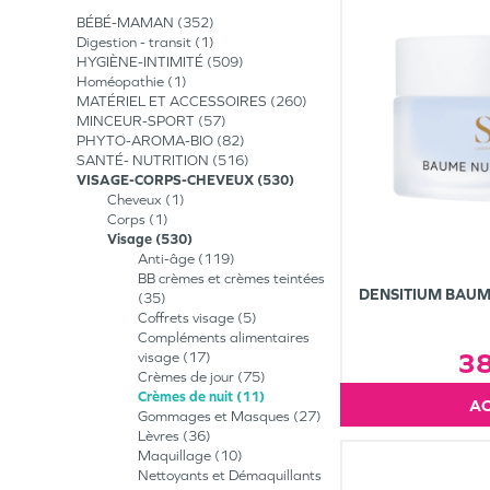
BÉBÉ-MAMAN
352
Digestion - transit
1
HYGIÈNE-INTIMITÉ
509
Homéopathie
1
MATÉRIEL ET ACCESSOIRES
260
MINCEUR-SPORT
57
PHYTO-AROMA-BIO
82
SANTÉ- NUTRITION
516
VISAGE-CORPS-CHEVEUX
530
Cheveux
1
Corps
1
Visage
530
Anti-âge
119
BB crèmes et crèmes teintées
DENSITIUM BAUM
35
Coffrets visage
5
Compléments alimentaires
3
visage
17
Crèmes de jour
75
Crèmes de nuit
11
Gommages et Masques
27
Lèvres
36
Maquillage
10
Nettoyants et Démaquillants