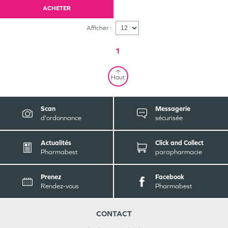
ACHETER
Afficher :
1
Haut
Scan
Messagerie
d'ordonnance
sécurisée
Actualités
Click and Collect
Pharmabest
parapharmacie
Prenez
Facebook
Rendez-vous
Pharmabest
CONTACT