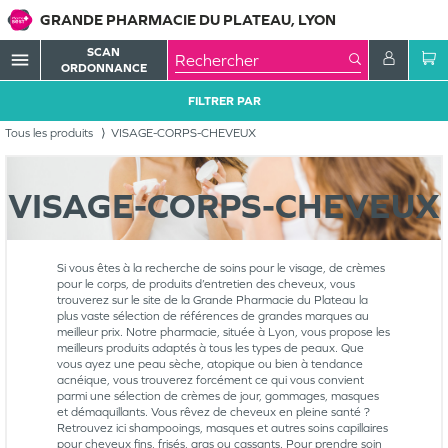
GRANDE PHARMACIE DU PLATEAU, LYON
SCAN
menu
ORDONNANCE
FILTRER PAR
Tous les produits
VISAGE-CORPS-CHEVEUX
VISAGE-CORPS-CHEVEUX
Si vous êtes à la recherche de soins pour le visage, de crèmes
pour le corps, de produits d’entretien des cheveux, vous
trouverez sur le site de la Grande Pharmacie du Plateau la
plus vaste sélection de références de grandes marques au
meilleur prix. Notre pharmacie, située à Lyon, vous propose les
meilleurs produits adaptés à tous les types de peaux. Que
vous ayez une peau sèche, atopique ou bien à tendance
acnéique, vous trouverez forcément ce qui vous convient
parmi une sélection de crèmes de jour, gommages, masques
et démaquillants. Vous rêvez de cheveux en pleine santé ?
Retrouvez ici shampooings, masques et autres soins capillaires
pour cheveux fins, frisés, gras ou cassants. Pour prendre soin