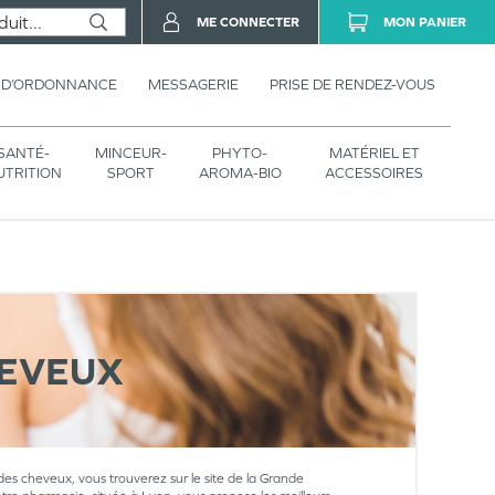
ME CONNECTER
MON PANIER
 D’ORDONNANCE
MESSAGERIE
PRISE DE RENDEZ-VOUS
SANTÉ-
MINCEUR-
PHYTO-
MATÉRIEL ET
UTRITION
SPORT
AROMA-BIO
ACCESSOIRES
HEVEUX
 des cheveux, vous trouverez sur le site de la Grande