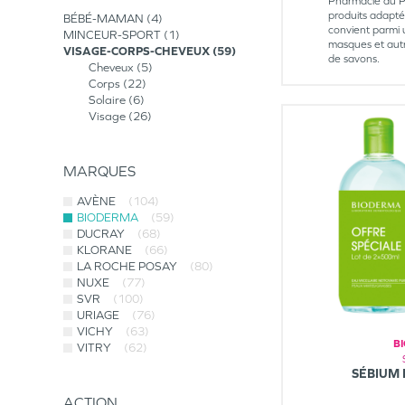
Pharmacie du Pl
produits adapté
BÉBÉ-MAMAN
4
convient parmi 
MINCEUR-SPORT
1
masques et autr
VISAGE-CORPS-CHEVEUX
59
de savons.
Cheveux
5
Corps
22
Solaire
6
Visage
26
MARQUES
AVÈNE
(104)
BIODERMA
(59)
DUCRAY
(68)
KLORANE
(66)
LA ROCHE POSAY
(80)
NUXE
(77)
SVR
(100)
URIAGE
(76)
VICHY
(63)
B
VITRY
(62)
SÉBIUM
ACTION