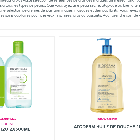
ateau la plus vaste sélection de références de grandes marques au meilleur prix. No
s à tous les types de peaux. Que vous ayez une peau sèche, atopique ou bien à te
une sélection de crèmes de jour, gommages, masques et démaquillants. Vous rêvez 
es soins capillaires pour cheveux fins, frisés, gras ou cassants. Pour prendre soin 
IODERMA
BIODERMA
SEBIUM
ATODERM HUILE DE DOUCHE 1
 H2O 2X500ML