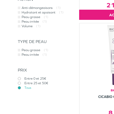
2
Anti-démangeaisons
(1)
Hydratant et apaisant
(1)
Peau grasse
(1)
Peau irritée
(1)
Volume
(1)
TYPE DE PEAU
Peau grasse
(1)
Peau irritée
(1)
PRIX
Entre 0 et 25€
Entre 25 et 50€
Tous
B
CICABIO
8