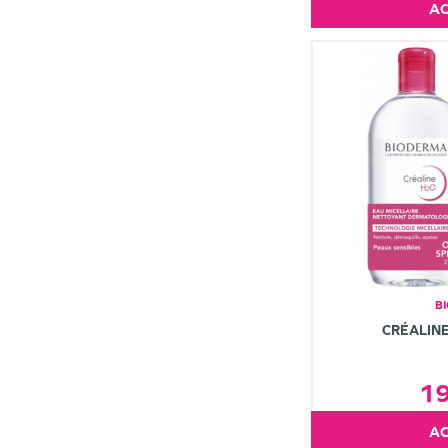
B
CRÉALIN
1