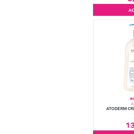
B
A
ATODERM CR
1