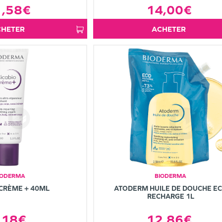
1,58€
14,00€
ACHETER
ACHETER
IODERMA
BIODERMA
 CRÈME + 40ML
ATODERM HUILE DE DOUCHE E
RECHARGE 1L
,18€
12,86€