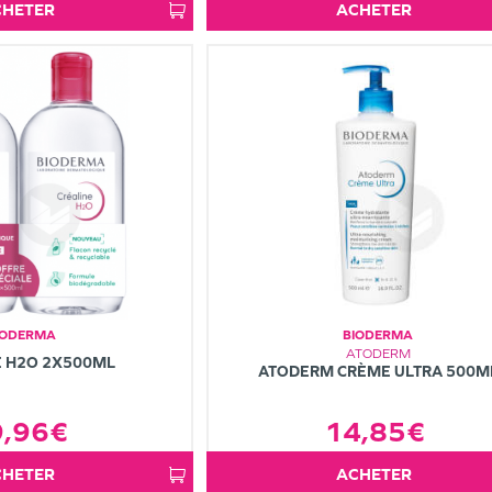
ACHETER
ACHETER
IODERMA
BIODERMA
ATODERM
E H2O 2X500ML
ATODERM CRÈME ULTRA 500M
14,85€
9,96€
ACHETER
ACHETER