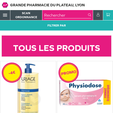
GRANDE PHARMACIE DU PLATEAU, LYON
SCAN
menu
ORDONNANCE
FILTRER PAR
TOUS LES PRODUITS
PROMO
-4€