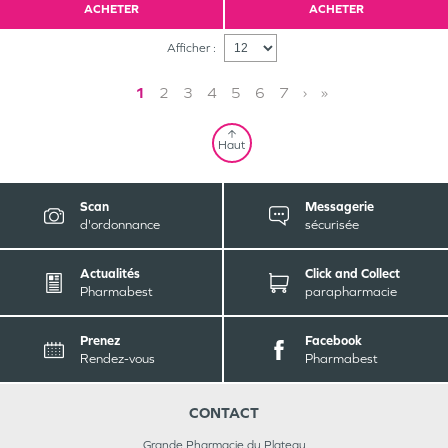
ACHETER
ACHETER
Afficher :
1
2
3
4
5
6
7
›
»
Haut
Scan
Messagerie
d'ordonnance
sécurisée
Actualités
Click and Collect
Pharmabest
parapharmacie
Prenez
Facebook
Rendez-vous
Pharmabest
CONTACT
Grande Pharmacie du Plateau