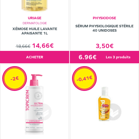
URIAGE
PHYSIODOSE
DERMATOLOGIE
SÉRUM PHYSIOLOGIQUE STÉRILE
XÉMOSE HUILE LAVANTE
40 UNIDOSES
APAISANTE 1L
14,66€
3,50€
18,66€
6.96€
ACHETER
les 3 produits
-0,41€
-2€