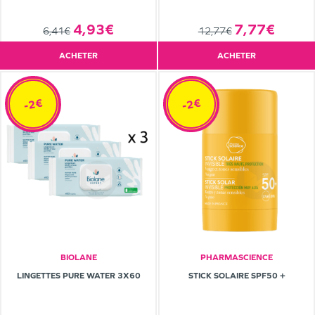
4,93€
7,77€
6,41€
12,77€
ACHETER
ACHETER
-2€
-2€
BIOLANE
PHARMASCIENCE
LINGETTES PURE WATER 3X60
STICK SOLAIRE SPF50 +