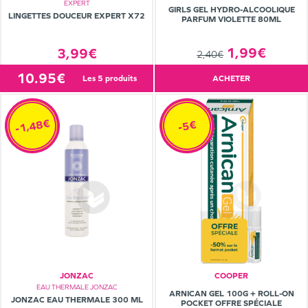
EXPERT
GIRLS GEL HYDRO-ALCOOLIQUE
LINGETTES DOUCEUR EXPERT X72
PARFUM VIOLETTE 80ML
1,99€
3,99€
2,40€
10.95€
les 5 produits
ACHETER
-1,48€
-5€
JONZAC
COOPER
EAU THERMALE JONZAC
ARNICAN GEL 100G + ROLL-ON
JONZAC EAU THERMALE 300 ML
POCKET OFFRE SPÉCIALE