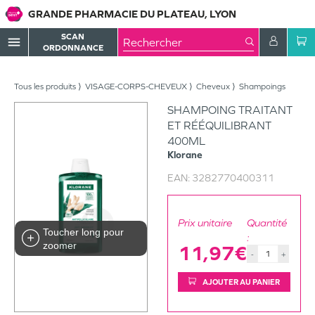
GRANDE PHARMACIE DU PLATEAU, LYON
SCAN
menu
ORDONNANCE
Tous les produits
VISAGE-CORPS-CHEVEUX
Cheveux
Shampoings
SHAMPOING TRAITANT
ET RÉÉQUILIBRANT
400ML
Klorane
EAN:
3282770400311
Prix unitaire
Quantité
Toucher long pour
:
zoomer
11,97€
-
+
AJOUTER AU PANIER