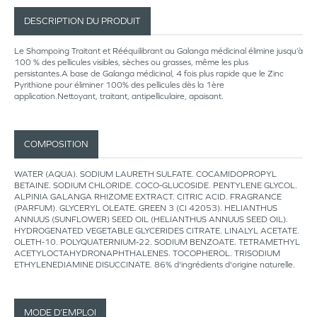
DESCRIPTION DU PRODUIT
Le Shampoing Traitant et Rééquilibrant au Galanga médicinal élimine jusqu’à
100 % des pellicules visibles, sèches ou grasses, même les plus
persistantes.A base de Galanga médicinal, 4 fois plus rapide que le Zinc
Pyrithione pour éliminer 100% des pellicules dès la 1ère
application.Nettoyant, traitant, antipelliculaire, apaisant.
COMPOSITION
WATER (AQUA). SODIUM LAURETH SULFATE. COCAMIDOPROPYL
BETAINE. SODIUM CHLORIDE. COCO-GLUCOSIDE. PENTYLENE GLYCOL.
ALPINIA GALANGA RHIZOME EXTRACT. CITRIC ACID. FRAGRANCE
(PARFUM). GLYCERYL OLEATE. GREEN 3 (CI 42053). HELIANTHUS
ANNUUS (SUNFLOWER) SEED OIL (HELIANTHUS ANNUUS SEED OIL).
HYDROGENATED VEGETABLE GLYCERIDES CITRATE. LINALYL ACETATE.
OLETH-10. POLYQUATERNIUM-22. SODIUM BENZOATE. TETRAMETHYL
ACETYLOCTAHYDRONAPHTHALENES. TOCOPHEROL. TRISODIUM
ETHYLENEDIAMINE DISUCCINATE. 86% d'ingrédients d'origine naturelle.
MODE D’EMPLOI