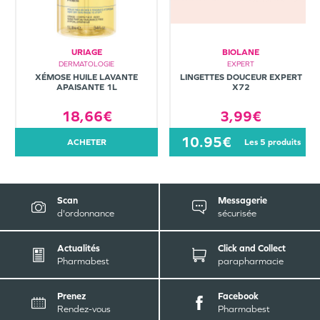
URIAGE
BIOLANE
DERMATOLOGIE
EXPERT
XÉMOSE HUILE LAVANTE
LINGETTES DOUCEUR EXPERT
APAISANTE 1L
X72
18,66€
3,99€
10.95€
ACHETER
les 5 produits
Scan
Messagerie
d'ordonnance
sécurisée
Actualités
Click and Collect
Pharmabest
parapharmacie
Prenez
Facebook
Rendez-vous
Pharmabest