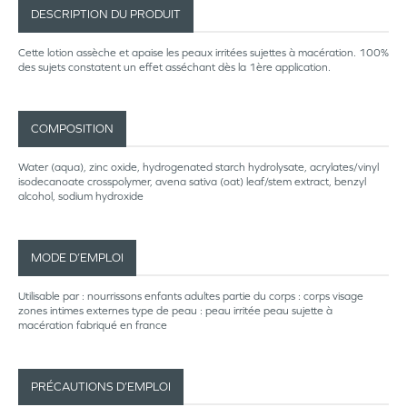
DESCRIPTION DU PRODUIT
Cette lotion assèche et apaise les peaux irritées sujettes à macération. 100%
des sujets constatent un effet asséchant dès la 1ère application.
COMPOSITION
Water (aqua), zinc oxide, hydrogenated starch hydrolysate, acrylates/vinyl
isodecanoate crosspolymer, avena sativa (oat) leaf/stem extract, benzyl
alcohol, sodium hydroxide
MODE D’EMPLOI
Utilisable par : nourrissons enfants adultes partie du corps : corps visage
zones intimes externes type de peau : peau irritée peau sujette à
macération fabriqué en france
PRÉCAUTIONS D’EMPLOI