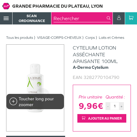
GRANDE PHARMACIE DU PLATEAU, LYON
SCAN
menu
ORDONNANCE
Tous les produits
VISAGE-CORPS-CHEVEUX
Corps
Laits et Crèmes
CYTELIUM LOTION
ASSÉCHANTE
APAISANTE 100ML
A-Derma
Cytelium
EAN:
3282770104790
Prix unitaire
Quantité :
Toucher long pour
9,96€
zoomer
-
+
AJOUTER AU PANIER