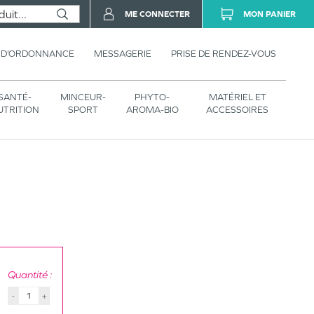
ME CONNECTER
MON PANIER
 D’ORDONNANCE
MESSAGERIE
PRISE DE RENDEZ-VOUS
SANTÉ-
MINCEUR-
PHYTO-
MATÉRIEL ET
UTRITION
SPORT
AROMA-BIO
ACCESSOIRES
Quantité :
-
+