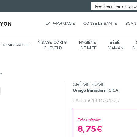
LYON
LA PHARMACIE
CONSEILS SANTÉ
SCAN
VISAGE-CORPS-
HYGIÈNE-
BÉBÉ-
HOMÉOPATHIE
CHEVEUX
INTIMITÉ
MAMAN
N
es
CRÈME 40ML
Uriage
Bariéderm CICA
EAN:
3661434004735
Prix unitaire
8,75€