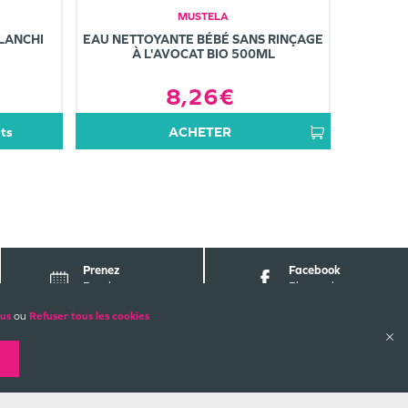
MUSTELA
LANCHI
EAU NETTOYANTE BÉBÉ SANS RINÇAGE
À L'AVOCAT BIO 500ML
8,26€
its
ACHETER
Prenez
Facebook
Rendez-vous
Pharmabest
lus
ou
Refuser tous les cookies
ALES
PAIEMENTS SÉCURISÉS