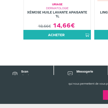
URIAGE
DERMATOLOGIE
XÉMOSE HUILE LAVANTE APAISANTE
LING
1L
14,66€
18,66€
ACHETER
Scan
Messagerie
d'ordonnance
sécurisée
qui nous permettent de vous p
CO
Gra
7, 
69
04 