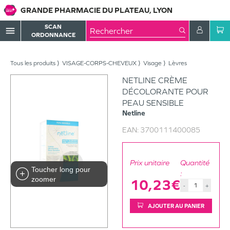
GRANDE PHARMACIE DU PLATEAU, LYON
SCAN
menu
ORDONNANCE
Tous les produits
VISAGE-CORPS-CHEVEUX
Visage
Lèvres
NETLINE CRÈME
DÉCOLORANTE POUR
PEAU SENSIBLE
Netline
EAN:
3700111400085
Prix unitaire
Quantité
Toucher long pour
:
zoomer
10,23€
-
+
AJOUTER AU PANIER