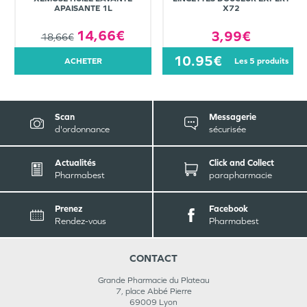
APAISANTE 1L
X72
14,66€
3,99€
18,66€
10.95€
ACHETER
les 5 produits
Scan
Messagerie
d'ordonnance
sécurisée
Actualités
Click and Collect
Pharmabest
parapharmacie
Prenez
Facebook
Rendez-vous
Pharmabest
CONTACT
Grande Pharmacie du Plateau
7, place Abbé Pierre
69009
Lyon