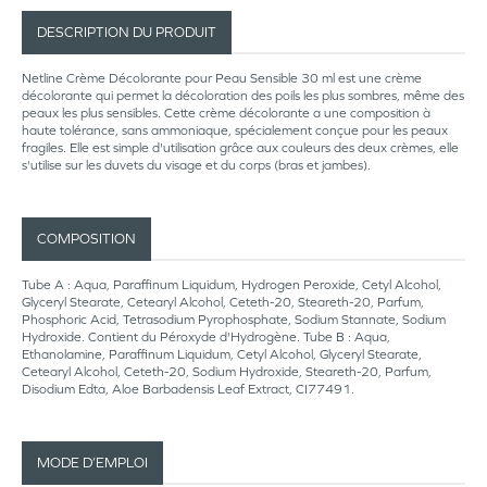
DESCRIPTION DU PRODUIT
Netline Crème Décolorante pour Peau Sensible 30 ml est une crème
décolorante qui permet la décoloration des poils les plus sombres, même des
peaux les plus sensibles. Cette crème décolorante a une composition à
haute tolérance, sans ammoniaque, spécialement conçue pour les peaux
fragiles. Elle est simple d'utilisation grâce aux couleurs des deux crèmes, elle
s'utilise sur les duvets du visage et du corps (bras et jambes).
COMPOSITION
Tube A : Aqua, Paraffinum Liquidum, Hydrogen Peroxide, Cetyl Alcohol,
Glyceryl Stearate, Cetearyl Alcohol, Ceteth-20, Steareth-20, Parfum,
Phosphoric Acid, Tetrasodium Pyrophosphate, Sodium Stannate, Sodium
Hydroxide. Contient du Péroxyde d'Hydrogène. Tube B : Aqua,
Ethanolamine, Paraffinum Liquidum, Cetyl Alcohol, Glyceryl Stearate,
Cetearyl Alcohol, Ceteth-20, Sodium Hydroxide, Steareth-20, Parfum,
Disodium Edta, Aloe Barbadensis Leaf Extract, CI77491.
MODE D’EMPLOI