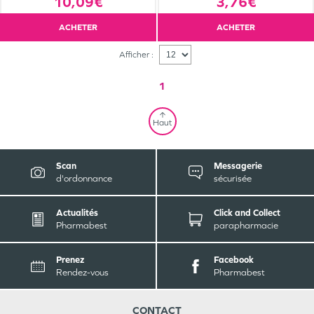
10,09€
3,76€
ACHETER
ACHETER
Afficher :
1
Haut
Scan
Messagerie
d'ordonnance
sécurisée
Actualités
Click and Collect
Pharmabest
parapharmacie
Prenez
Facebook
Rendez-vous
Pharmabest
CONTACT