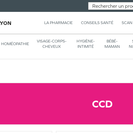
LYON
LA PHARMACIE
CONSEILS SANTÉ
SCAN
VISAGE-CORPS-
HYGIÈNE-
BÉBÉ-
HOMÉOPATHIE
CHEVEUX
INTIMITÉ
MAMAN
N
CCD