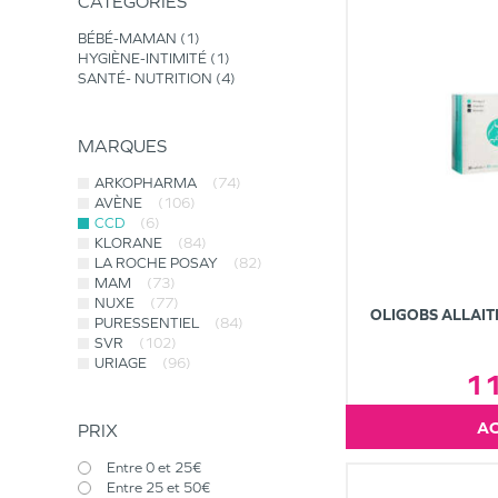
CATÉGORIES
BÉBÉ-MAMAN
1
HYGIÈNE-INTIMITÉ
1
SANTÉ- NUTRITION
4
MARQUES
ARKOPHARMA
(74)
AVÈNE
(106)
CCD
(6)
KLORANE
(84)
LA ROCHE POSAY
(82)
MAM
(73)
NUXE
(77)
OLIGOBS ALLAIT
PURESSENTIEL
(84)
SVR
(102)
URIAGE
(96)
1
PRIX
Entre 0 et 25€
Entre 25 et 50€