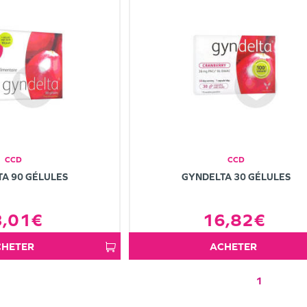
CCD
CCD
A 90 GÉLULES
GYNDELTA 30 GÉLULES
3,01€
16,82€
ACHETER
ACHETER
1