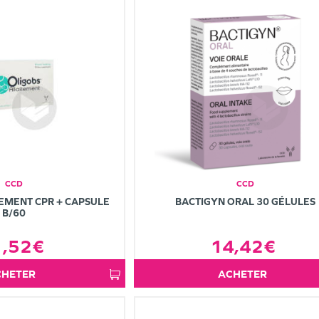
CCD
CCD
EMENT CPR + CAPSULE
BACTIGYN ORAL 30 GÉLULES
B/60
1,52€
14,42€
ACHETER
ACHETER