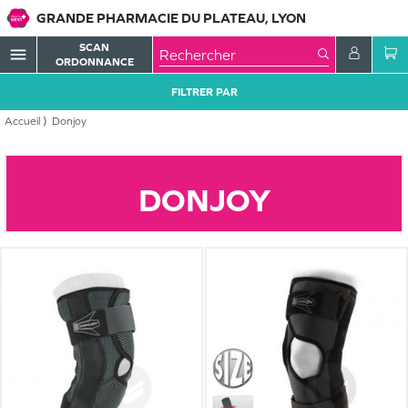
GRANDE PHARMACIE DU PLATEAU, LYON
SCAN
menu
ORDONNANCE
FILTRER PAR
Accueil
Donjoy
DONJOY