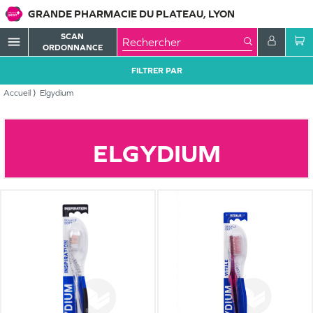
GRANDE PHARMACIE DU PLATEAU, LYON
SCAN
menu
ORDONNANCE
FILTRER PAR
Accueil
Elgydium
ELGYDIUM