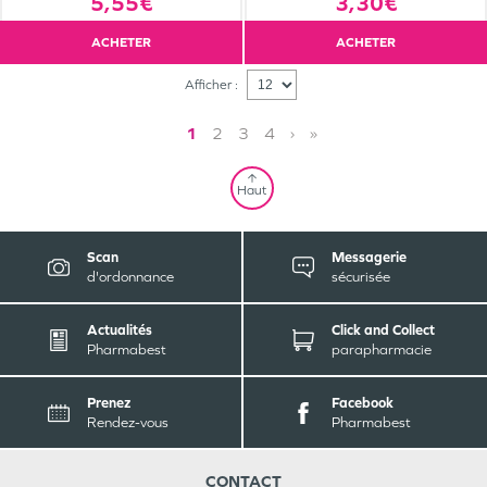
5,55€
3,30€
ACHETER
ACHETER
Afficher :
1
2
3
4
›
»
Haut
Scan
Messagerie
d'ordonnance
sécurisée
Actualités
Click and Collect
Pharmabest
parapharmacie
Prenez
Facebook
Rendez-vous
Pharmabest
CONTACT