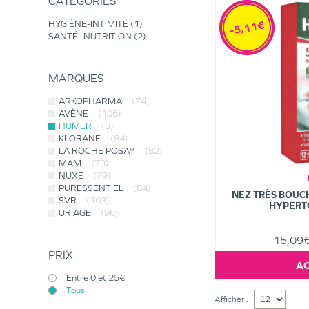
CATÉGORIES
-5,11€
HYGIÈNE-INTIMITÉ
1
SANTÉ- NUTRITION
2
MARQUES
ARKOPHARMA
(74)
AVÈNE
(106)
HUMER
(3)
KLORANE
(84)
LA ROCHE POSAY
(82)
MAM
(73)
NUXE
(79)
PURESSENTIEL
(84)
NEZ TRÈS BOUCH
SVR
(103)
HYPERT
URIAGE
(96)
15,09
PRIX
Entre 0 et 25€
Tous
Afficher :