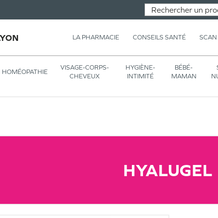
LYON
LA PHARMACIE
CONSEILS SANTÉ
SCAN
VISAGE-CORPS-
HYGIÈNE-
BÉBÉ-
HOMÉOPATHIE
CHEVEUX
INTIMITÉ
MAMAN
N
HYALUGEL