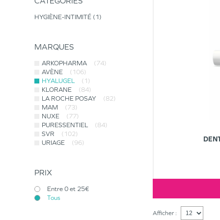
CATÉGORIES
HYGIÈNE-INTIMITÉ
1
MARQUES
ARKOPHARMA
(74)
AVÈNE
(106)
HYALUGEL
(1)
KLORANE
(84)
LA ROCHE POSAY
(82)
MAM
(73)
NUXE
(77)
PURESSENTIEL
(84)
SVR
(102)
DENT
URIAGE
(96)
PRIX
Entre 0 et 25€
Tous
Afficher :