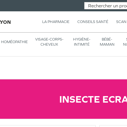
LYON
LA PHARMACIE
CONSEILS SANTÉ
SCAN
VISAGE-CORPS-
HYGIÈNE-
BÉBÉ-
HOMÉOPATHIE
CHEVEUX
INTIMITÉ
MAMAN
N
INSECTE ECR