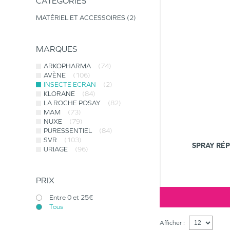
CATÉGORIES
MATÉRIEL ET ACCESSOIRES
2
MARQUES
ARKOPHARMA
(74)
AVÈNE
(106)
INSECTE ECRAN
(2)
KLORANE
(84)
LA ROCHE POSAY
(82)
MAM
(73)
NUXE
(79)
PURESSENTIEL
(84)
SVR
(103)
SPRAY RÉP
URIAGE
(96)
PRIX
Entre 0 et 25€
Tous
Afficher :