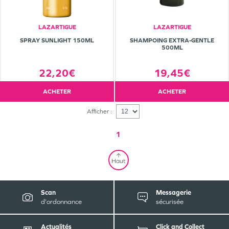
LAZARTIGUE
LAZARTIGUE
SPRAY SUNLIGHT 150ML
SHAMPOING EXTRA-GENTLE
500ML
22,20€
19,45€
ACHETER
ACHETER
Afficher :
1
Haut
Scan
Messagerie
d'ordonnance
sécurisée
Actualités
Click and Collect