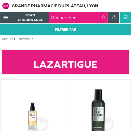
GRANDE PHARMACIE DU PLATEAU, LYON
SCAN
menu
ORDONNANCE
FILTRER PAR
Accueil
Lazartigue
LAZARTIGUE