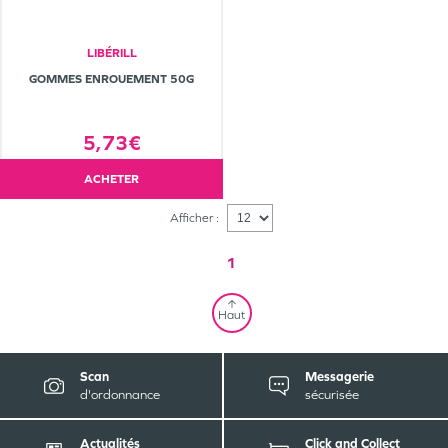
LIBÉRILL
GOMMES ENROUEMENT 50G
5,73€
ACHETER
Afficher :
1
Haut
Scan
Messagerie
d'ordonnance
sécurisée
Actualités
Click and Collect