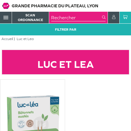
GRANDE PHARMACIE DU PLATEAU, LYON
SCAN
menu
ORDONNANCE
FILTRER PAR
Accueil
Luc et Lea
LUC ET LEA