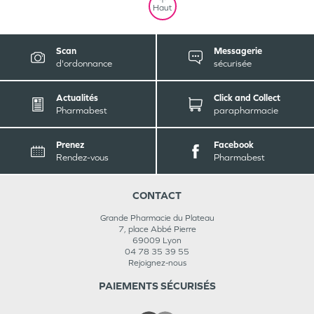
Haut
Scan
Messagerie
d'ordonnance
sécurisée
Actualités
Click and Collect
Pharmabest
parapharmacie
Prenez
Facebook
Rendez-vous
Pharmabest
CONTACT
Grande Pharmacie du Plateau
7, place Abbé Pierre
69009
Lyon
04 78 35 39 55
Rejoignez-nous
PAIEMENTS SÉCURISÉS