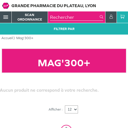
GRANDE PHARMACIE DU PLATEAU, LYON
SCAN
menu
ORDONNANCE
FILTRER PAR
Accueil
Mag'300+
MAG'300+
Aucun produit ne correspond à votre recherche.
Afficher :