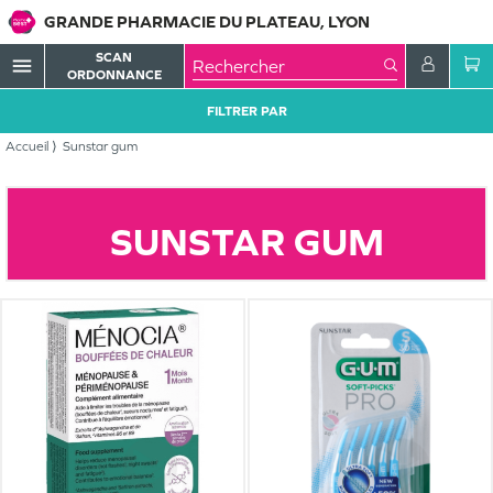
GRANDE PHARMACIE DU PLATEAU, LYON
SCAN
menu
ORDONNANCE
FILTRER PAR
Accueil
Sunstar gum
SUNSTAR GUM