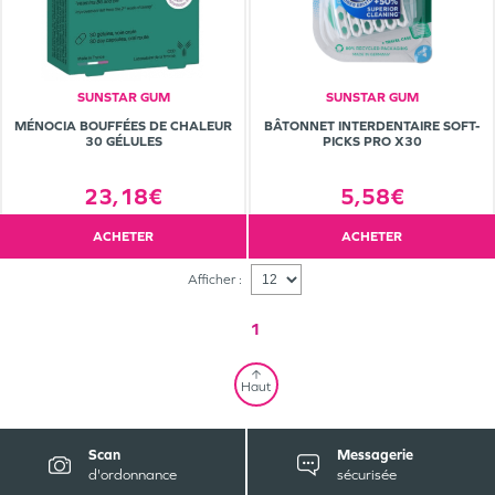
SUNSTAR GUM
SUNSTAR GUM
MÉNOCIA BOUFFÉES DE CHALEUR
BÂTONNET INTERDENTAIRE SOFT-
30 GÉLULES
PICKS PRO X30
23,18€
5,58€
ACHETER
ACHETER
Afficher :
1
Haut
Scan
Messagerie
d'ordonnance
sécurisée