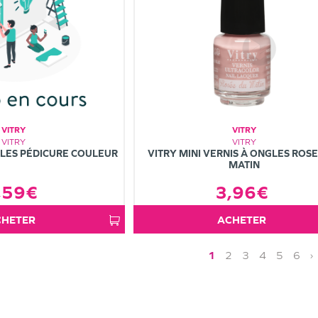
VITRY
VITRY
VITRY
VITRY
LES PÉDICURE COULEUR
VITRY MINI VERNIS À ONGLES ROS
MATIN
,59€
3,96€
ACHETER
ACHETER
1
2
3
4
5
6
›