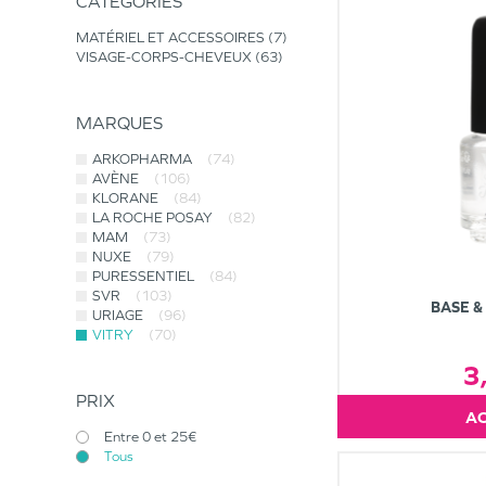
CATÉGORIES
MATÉRIEL ET ACCESSOIRES
7
VISAGE-CORPS-CHEVEUX
63
MARQUES
ARKOPHARMA
(74)
AVÈNE
(106)
KLORANE
(84)
LA ROCHE POSAY
(82)
MAM
(73)
NUXE
(79)
PURESSENTIEL
(84)
SVR
(103)
BASE &
URIAGE
(96)
VITRY
(70)
3
PRIX
Entre 0 et 25€
Tous