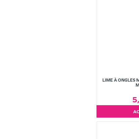
LIME À ONGLES 
M
5