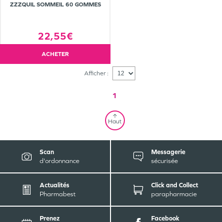
ZZZQUIL SOMMEIL 60 GOMMES
22,55€
ACHETER
Afficher :
1
Haut
Scan
Messagerie
d'ordonnance
sécurisée
Actualités
Click and Collect
Pharmabest
parapharmacie
Prenez
Facebook