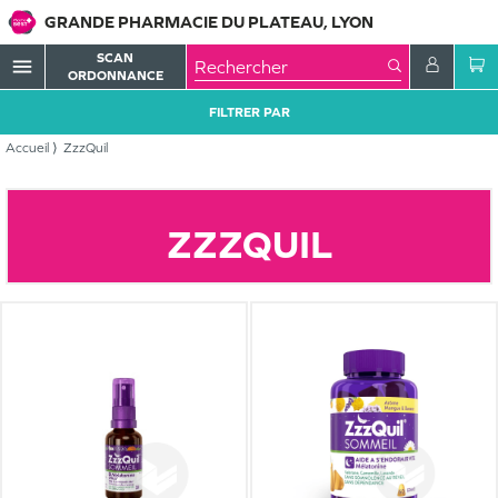
GRANDE PHARMACIE DU PLATEAU, LYON
SCAN
menu
ORDONNANCE
FILTRER PAR
Accueil
ZzzQuil
ZZZQUIL