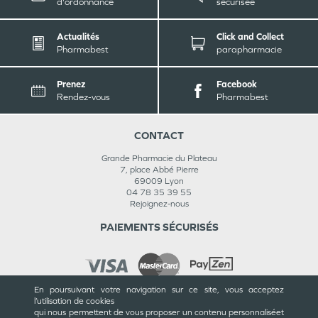
d'ordonnance
sécurisée
Actualités
Click and Collect
Pharmabest
parapharmacie
Prenez
Facebook
Rendez-vous
Pharmabest
CONTACT
Grande Pharmacie du Plateau
7, place Abbé Pierre
69009
Lyon
04 78 35 39 55
Rejoignez-nous
PAIEMENTS SÉCURISÉS
En poursuivant votre navigation sur ce site, vous acceptez
l’utilisation de cookies
INFORMATIONS
qui nous permettent de vous proposer un contenu personnalisé
et