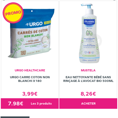
PROMO
URGO HEALTHCARE
MUSTELA
URGO CARRE COTON NON
EAU NETTOYANTE BÉBÉ SANS
BLANCHI X180
RINÇAGE À L'AVOCAT BIO 500ML
3,99€
8,26€
7.98€
les 3 produits
ACHETER