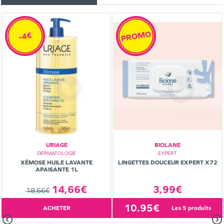
PROMO
-4€
URIAGE
BIOLANE
DERMATOLOGIE
EXPERT
XÉMOSE HUILE LAVANTE
LINGETTES DOUCEUR EXPERT X72
APAISANTE 1L
14,66€
3,99€
18,66€
10.95€
ACHETER
les 5 produits