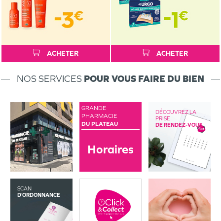
ACHETER
ACHETER
NOS SERVICES
POUR VOUS FAIRE DU BIEN
GRANDE
DÉCOUVREZ LA
PHARMACIE
PRISE
DU PLATEAU
DE RENDEZ-VOUS
Horaires
SCAN
D’ORDONNANCE