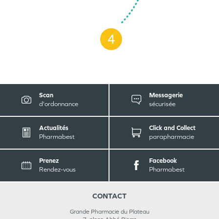
Scan
Messagerie
d'ordonnance
sécurisée
Actualités
Click and Collect
Pharmabest
parapharmacie
Prenez
Facebook
Rendez-vous
Pharmabest
CONTACT
Grande Pharmacie du Plateau