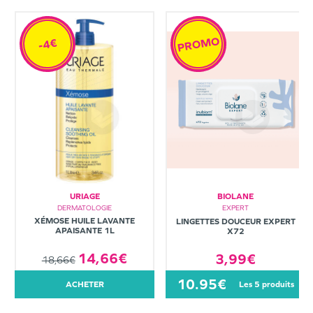
PROMO
-4€
URIAGE
BIOLANE
DERMATOLOGIE
EXPERT
XÉMOSE HUILE LAVANTE
LINGETTES DOUCEUR EXPERT
APAISANTE 1L
X72
14,66€
3,99€
18,66€
10.95€
ACHETER
les 5 produits