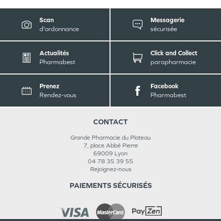
Scan
Messagerie
d'ordonnance
sécurisée
Actualités
Click and Collect
Pharmabest
parapharmacie
Prenez
Facebook
Rendez-vous
Pharmabest
CONTACT
Grande Pharmacie du Plateau
7, place Abbé Pierre
69009
Lyon
04 78 35 39 55
Rejoignez-nous
PAIEMENTS SÉCURISÉS