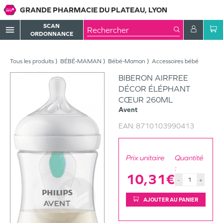
GRANDE PHARMACIE DU PLATEAU, LYON
SCAN
menu
ORDONNANCE
Tous les produits
BÉBÉ-MAMAN
Bébé-Maman
Accessoires bébé
BIBERON AIRFREE
DÉCOR ÉLÉPHANT
CŒUR 260ML
Avent
EAN:
8710103990413
Prix unitaire
Quantité
:
10,31€
-
+
AJOUTER AU PANIER