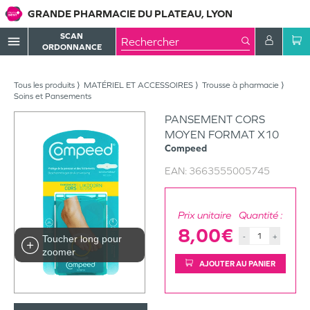
GRANDE PHARMACIE DU PLATEAU, LYON
SCAN
menu
ORDONNANCE
Tous les produits
MATÉRIEL ET ACCESSOIRES
Trousse à pharmacie
Soins et Pansements
PANSEMENT CORS
MOYEN FORMAT X10
Compeed
EAN:
3663555005745
Prix unitaire
Quantité :
8,00€
-
+
Toucher long pour
zoomer
AJOUTER AU PANIER