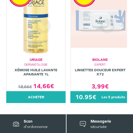
URIAGE
BIOLANE
DERMATOLOGIE
EXPERT
XÉMOSE HUILE LAVANTE
LINGETTES DOUCEUR EXPERT
APAISANTE 1L
X72
14,66€
3,99€
18,66€
10.95€
ACHETER
les 5 produits
Scan
Messagerie
d'ordonnance
sécurisée