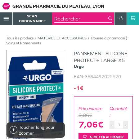
GRANDE PHARMACIE DU PLATEAU, LYON
SCAN
menu
ORDONNANCE
Tous les produits
MATÉRIEL ET ACCESSOIRES
Trousse à pharmacie
Soins et Pansements
PANSEMENT SILICONE
PROTECT+ LARGE X5
Urgo
EAN:
3664492025520
-1€
Prix unitaire
Quantité
8,06€
:
7,06€
-
+
Toucher long pour
zoomer
AJOUTER AU PANIER