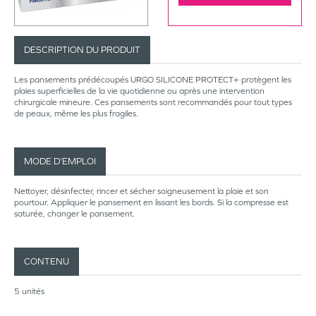
DESCRIPTION DU PRODUIT
Les pansements prédécoupés URGO SILICONE PROTECT+ protègent les
plaies superficielles de la vie quotidienne ou après une intervention
chirurgicale mineure. Ces pansements sont recommandés pour tout types
de peaux, même les plus fragiles.
MODE D’EMPLOI
Nettoyer, désinfecter, rincer et sécher soigneusement la plaie et son
pourtour. Appliquer le pansement en lissant les bords. Si la compresse est
saturée, changer le pansement.
CONTENU
5 unités