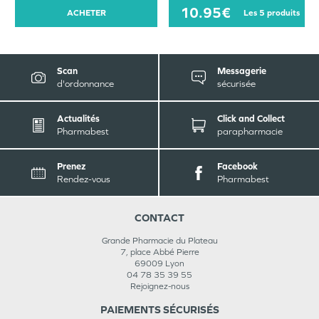
10.95€
ACHETER
les 5 produits
Scan
Messagerie
d'ordonnance
sécurisée
Actualités
Click and Collect
Pharmabest
parapharmacie
Prenez
Facebook
Rendez-vous
Pharmabest
CONTACT
Grande Pharmacie du Plateau
7, place Abbé Pierre
69009
Lyon
04 78 35 39 55
Rejoignez-nous
PAIEMENTS SÉCURISÉS