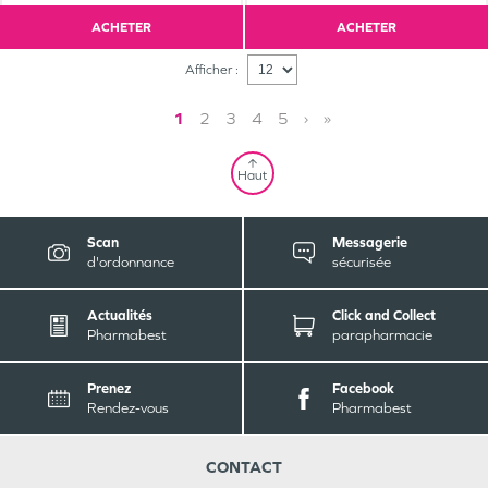
ACHETER
ACHETER
Afficher :
1
2
3
4
5
›
»
Haut
Scan
Messagerie
d'ordonnance
sécurisée
Actualités
Click and Collect
Pharmabest
parapharmacie
Prenez
Facebook
Rendez-vous
Pharmabest
CONTACT