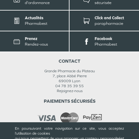
d'ordonnance
sécurisée
Actualités
Click and Collect
Pharmabest
parapharmacie
Prenez
Facebook
Rendez-vous
Pharmabest
CONTACT
Grande Pharmacie du Plateau
7, place Abbé Pierre
69009
Lyon
04 78 35 39 55
Rejoignez-nous
PAIEMENTS SÉCURISÉS
En poursuivant votre navigation sur ce site, vous acceptez
l’utilisation de cookies
INFORMATIONS
qui nous permettent de vous proposer un contenu personnalisé
et