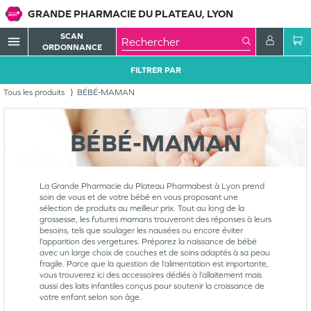
GRANDE PHARMACIE DU PLATEAU, LYON
SCAN
menu
ORDONNANCE
FILTRER PAR
Tous les produits
BÉBÉ-MAMAN
BÉBÉ-MAMAN
La Grande Pharmacie du Plateau Pharmabest à Lyon prend
soin de vous et de votre bébé en vous proposant une
sélection de produits au meilleur prix. Tout au long de la
grossesse, les futures mamans trouveront des réponses à leurs
besoins, tels que soulager les nausées ou encore éviter
l’apparition des vergetures. Préparez la naissance de bébé
avec un large choix de couches et de soins adaptés à sa peau
fragile. Parce que la question de l’alimentation est importante,
vous trouverez ici des accessoires dédiés à l’allaitement mais
aussi des laits infantiles conçus pour soutenir la croissance de
votre enfant selon son âge.