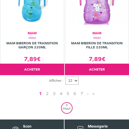
MAM
MAM
MAM
MAM
MAM BIBERON DE TRANSITION
MAM BIBERON DE TRANSITION
GARÇON 220ML
FILLE 220ML
7,89€
7,89€
ACHETER
ACHETER
Afficher :
1
2
3
4
5
6
7
›
»
Haut
Scan
Messagerie