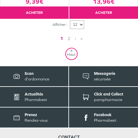
9,39€
13,96€
ACHETER
ACHETER
Afficher :
1
2
›
»
Haut
Scan
Messagerie
d'ordonnance
sécurisée
Actualités
Click and Collect
Pharmabest
parapharmacie
Prenez
Facebook
Rendez-vous
Pharmabest
CONTACT