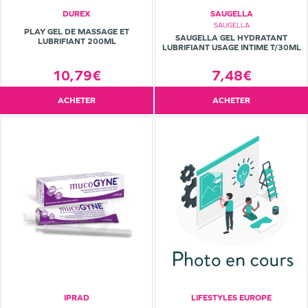
DUREX
SAUGELLA
SAUGELLA
PLAY GEL DE MASSAGE ET
SAUGELLA GEL HYDRATANT
LUBRIFIANT 200ML
LUBRIFIANT USAGE INTIME T/30ML
7,48€
10,79€
ACHETER
ACHETER
IPRAD
LIFESTYLES EUROPE