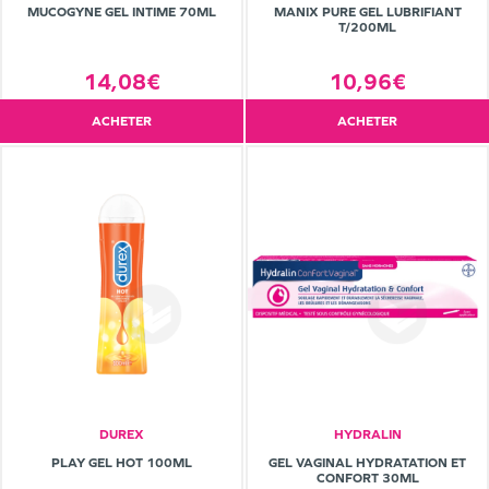
MUCOGYNE GEL INTIME 70ML
MANIX PURE GEL LUBRIFIANT
T/200ML
14,08€
10,96€
ACHETER
ACHETER
DUREX
HYDRALIN
PLAY GEL HOT 100ML
GEL VAGINAL HYDRATATION ET
CONFORT 30ML