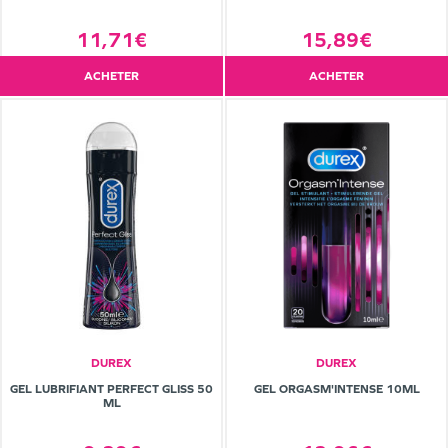
11,71€
15,89€
ACHETER
ACHETER
DUREX
DUREX
GEL LUBRIFIANT PERFECT GLISS 50
GEL ORGASM'INTENSE 10ML
ML