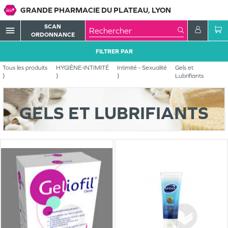
GRANDE PHARMACIE DU PLATEAU, LYON
SCAN
menu
ORDONNANCE
FILTRER PAR
Tous les produits
HYGIÈNE-INTIMITÉ
Intimité - Sexualité
Gels et
Lubrifiants
GELS ET LUBRIFIANTS