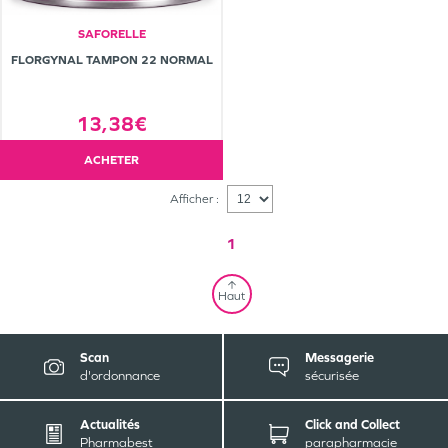
SAFORELLE
FLORGYNAL TAMPON 22 NORMAL
13,38€
ACHETER
Afficher :
1
Haut
Scan
Messagerie
d'ordonnance
sécurisée
Actualités
Click and Collect
Pharmabest
parapharmacie