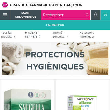
GRANDE PHARMACIE DU PLATEAU, LYON
SCAN
menu
ORDONNANCE
FILTRER PAR
Tous les
HYGIÈNE-
Intimité -
Protections
produits
INTIMITÉ
Sexualité
hygièniques
PROTECTIONS
HYGIÈNIQUES