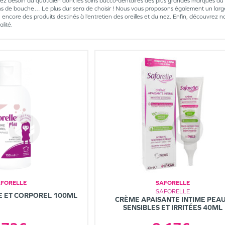
ez besoin au quotidien dont les soins bucco-dentaires des plus grandes marques au me
ins de bouche… Le plus dur sera de choisir ! Nous vous proposons également un large 
ncore des produits destinés à l’entretien des oreilles et du nez. Enfin, découvrez notre 
lité.
AFORELLE
SAFORELLE
SAFORELLE
ME ET CORPOREL 100ML
CRÈME APAISANTE INTIME PEA
SENSIBLES ET IRRITÉES 40ML