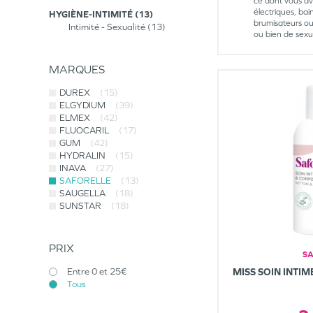
ce dont vous av
électriques, ba
HYGIÈNE-INTIMITÉ
13
brumisateurs ou e
Intimité - Sexualité
13
ou bien de sexua
MARQUES
DUREX
(15)
ELGYDIUM
(39)
ELMEX
(42)
FLUOCARIL
(17)
GUM
(42)
HYDRALIN
(15)
INAVA
(27)
SAFORELLE
(13)
SAUGELLA
(18)
SUNSTAR
(18)
PRIX
S
MISS SOIN INTI
Entre 0 et 25€
Tous