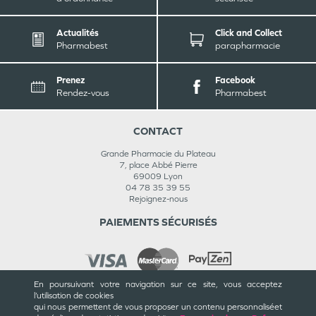
Actualités
Click and Collect
Pharmabest
parapharmacie
Prenez
Facebook
Rendez-vous
Pharmabest
CONTACT
Grande Pharmacie du Plateau
7, place Abbé Pierre
69009
Lyon
04 78 35 39 55
Rejoignez-nous
PAIEMENTS SÉCURISÉS
En poursuivant votre navigation sur ce site, vous acceptez
l’utilisation de cookies
INFORMATIONS
qui nous permettent de vous proposer un contenu personnalisé
et