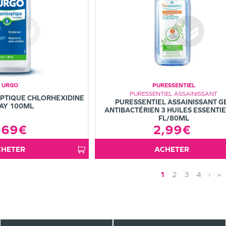
URGO
PURESSENTIEL
PURESSENTIEL ASSAINISSANT
EPTIQUE CHLORHEXIDINE
PURESSENTIEL ASSAINISSANT G
AY 100ML
ANTIBACTÉRIEN 3 HUILES ESSENTI
FL/80ML
2,99€
,69€
ACHETER
ACHETER
1
2
3
4
›
»