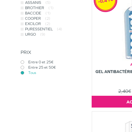
-0,41€
ASSANIS
(5)
BROTHIER
(1)
BACCIDE
(1)
COOPER
(2)
EXCILOR
(2)
PURESSENTIEL
(4)
URGO
(9)
PRIX
Entre 0 et 25€
Entre 25 et 50€
GEL ANTIBACTÉRI
Tous
2,40€