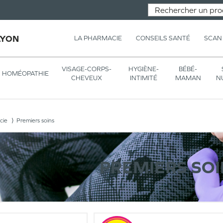
LYON
LA PHARMACIE
CONSEILS SANTÉ
SCAN
VISAGE-CORPS-
HYGIÈNE-
BÉBÉ-
HOMÉOPATHIE
CHEVEUX
INTIMITÉ
MAMAN
N
cie
Premiers soins
PREMIERS SOI