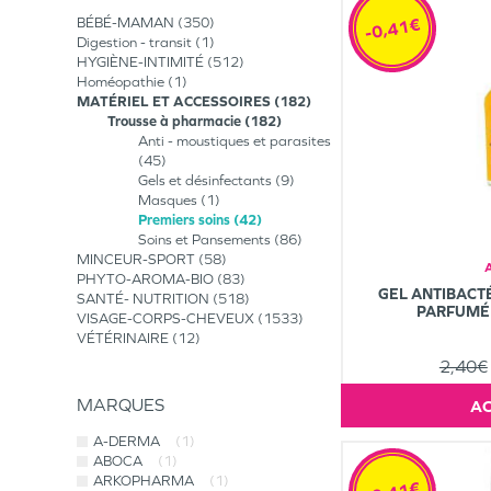
-0,41€
BÉBÉ-MAMAN
350
Digestion - transit
1
HYGIÈNE-INTIMITÉ
512
Homéopathie
1
MATÉRIEL ET ACCESSOIRES
182
Trousse à pharmacie
182
Anti - moustiques et parasites
45
Gels et désinfectants
9
Masques
1
Premiers soins
42
Soins et Pansements
86
MINCEUR-SPORT
58
PHYTO-AROMA-BIO
83
GEL ANTIBACT
SANTÉ- NUTRITION
518
PARFUMÉ
VISAGE-CORPS-CHEVEUX
1533
VÉTÉRINAIRE
12
2,40€
MARQUES
A-DERMA
(1)
ABOCA
(1)
ARKOPHARMA
(1)