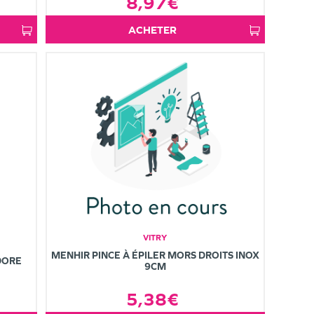
8,97€
ACHETER
VITRY
MENHIR PINCE À ÉPILER MORS DROITS INOX
DORE
9CM
5,38€