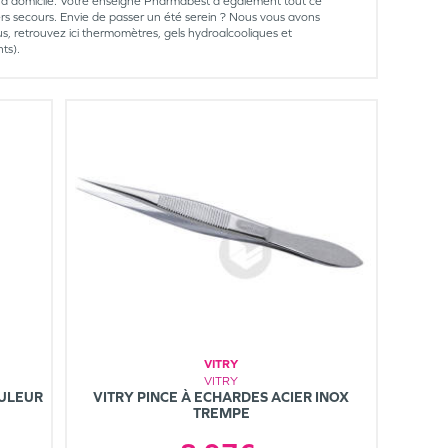
n à domicile. Votre enseigne Pharmabest a également tout ce
ers secours. Envie de passer un été serein ? Nous vous avons
rus, retrouvez ici thermomètres, gels hydroalcooliques et
ts).
VITRY
VITRY
OULEUR
VITRY PINCE À ECHARDES ACIER INOX
TREMPE