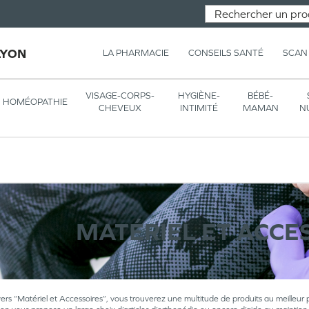
LYON
LA PHARMACIE
CONSEILS SANTÉ
SCAN
VISAGE-CORPS-
HYGIÈNE-
BÉBÉ-
HOMÉOPATHIE
CHEVEUX
INTIMITÉ
MAMAN
N
MATÉRIEL ET ACCE
vers “Matériel et Accessoires”, vous trouverez une multitude de produits au meilleur