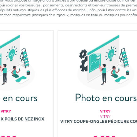
on vous propose un large choix d’articles d’orthopédie ou encore d’aide au maintie
 pour soigner vos blessures : pansements, désinfectants et bien-sûr trousses de premi
répulsifs anti-moustiques les plus efficaces du marché. Enfin, pour lutter contre les vi
ection respiratoire (masques chirurgicaux, masques en tissu ou masques pour enfan
VITRY
VITRY
VITRY
X POILS DE NEZ INOX
VITRY COUPE-ONGLES PÉDICURE C