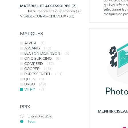
du Plateau à Ly
qu’il vous faut
MATÉRIEL ET ACCESSOIRES
7
sélectionné les 
Instruments et Equipements
7
masques de prot
VISAGE-CORPS-CHEVEUX
63
MARQUES
ALVITA
(6)
ASSANIS
(10)
BECTON DICKINSON
(6)
CINQ SUR CINQ
(6)
COMPEED
(12)
COOPER
(16)
PURESSENTIEL
(11)
QUIES
(6)
URGO
(49)
VITRY
(7)
PRIX
MENHIR CISEAU
Entre 0 et 25€
Tous