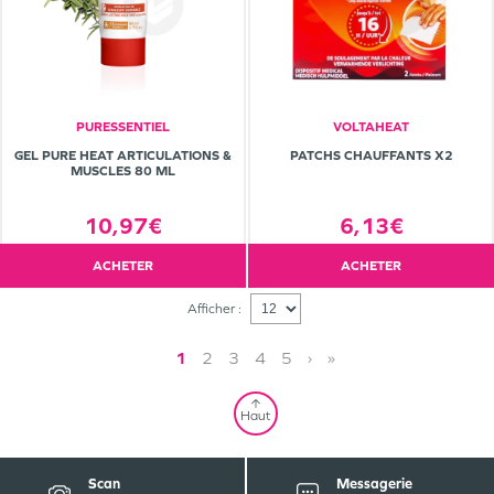
PURESSENTIEL
VOLTAHEAT
GEL PURE HEAT ARTICULATIONS &
PATCHS CHAUFFANTS X2
MUSCLES 80 ML
10,97€
6,13€
ACHETER
ACHETER
Afficher :
1
2
3
4
5
›
»
Haut
Scan
Messagerie