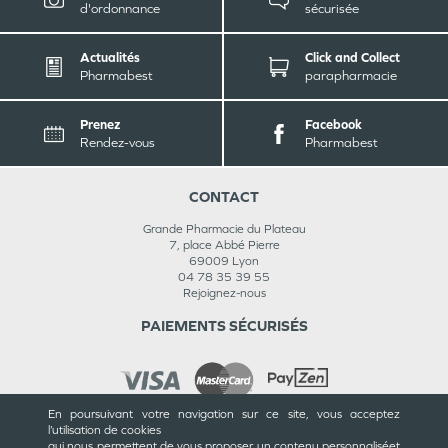
d'ordonnance
sécurisée
Actualités
Click and Collect
Pharmabest
parapharmacie
Prenez
Facebook
Rendez-vous
Pharmabest
CONTACT
Grande Pharmacie du Plateau
7, place Abbé Pierre
69009
Lyon
04 78 35 39 55
Rejoignez-nous
PAIEMENTS SÉCURISÉS
En poursuivant votre navigation sur ce site, vous acceptez
l’utilisation de cookies
INFORMATIONS
qui nous permettent de vous proposer un contenu personnalisé
et