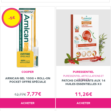
-5€
COOPER
PURESSENTIEL
PURESSENTIEL ARTICULATIONS ET
ARNICAN GEL 100G + ROLL-ON
MUSCLES
PATCHS CHAUFFANTS AUX 14
POCKET OFFRE SPÉCIALE
HUILES ESSENTIELLES X3
7,77€
11,26€
12,77€
ACHETER
ACHETER