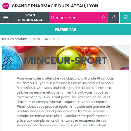
GRANDE PHARMACIE DU PLATEAU, LYON
SCAN
menu
ORDONNANCE
FILTRER PAR
Tous les produits
MINCEUR-SPORT
MINCEUR-SPORT
Pour vous aider à atteindre vos objectifs, la Grande Pharmacie
du Plateau à Lyon a sélectionné les meilleurs produits minceur
à prix réduit. Que vous souhaitiez perdre du poids, éliminer la
cellulite ou encore retrouver un ventre plat, vous trouverez
forcément ce qu’il vous faut parmi une sélection de brûleurs,
draineurs et crèmes minceur. L’équipe de votre pharmacie
Pharmabest vous propose également toute une gamme de
produits dédiés au sport pour garder la forme ou encore
prendre en masse musculaire. Améliorez vos performances
grâce aux compléments alimentaires et récupérez de vos
séances avec des gels pour les muscles et les articulations.