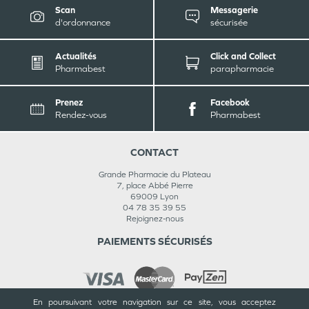
Scan
Messagerie
d'ordonnance
sécurisée
Actualités
Click and Collect
Pharmabest
parapharmacie
Prenez
Facebook
Rendez-vous
Pharmabest
CONTACT
Grande Pharmacie du Plateau
7, place Abbé Pierre
69009
Lyon
04 78 35 39 55
Rejoignez-nous
PAIEMENTS SÉCURISÉS
En poursuivant votre navigation sur ce site, vous acceptez