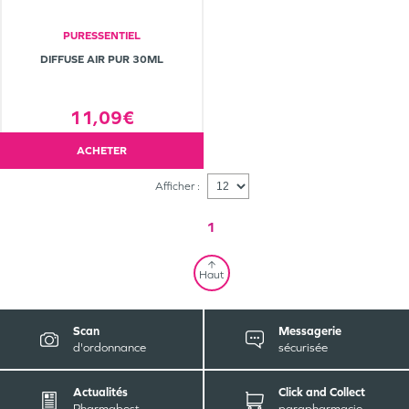
PURESSENTIEL
DIFFUSE AIR PUR 30ML
11,09€
ACHETER
Afficher :
1
Haut
Scan
Messagerie
d'ordonnance
sécurisée
Actualités
Click and Collect
Pharmabest
parapharmacie