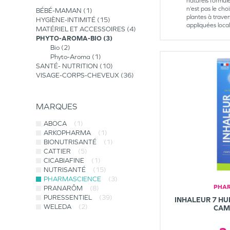
naturels formul
n’est pas le ch
BÉBÉ-MAMAN
1
plantes à traver
HYGIÈNE-INTIMITÉ
15
appliquées loca
MATÉRIEL ET ACCESSOIRES
4
PHYTO-AROMA-BIO
3
Bio
2
Phyto-Aroma
1
SANTÉ- NUTRITION
10
VISAGE-CORPS-CHEVEUX
36
MARQUES
ABOCA
(1)
ARKOPHARMA
(1)
BIONUTRISANTÉ
(1)
CATTIER
(5)
CICABIAFINE
(1)
NUTRISANTÉ
(15)
PHARMASCIENCE
(3)
PHAR
PRANARÔM
(8)
PURESSENTIEL
(39)
INHALEUR 7 HU
WELEDA
(2)
CAM