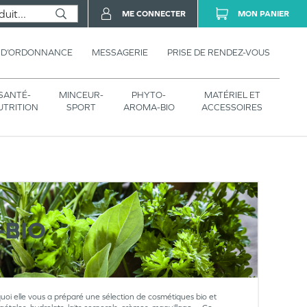
ME CONNECTER
MON PANIER
 D’ORDONNANCE
MESSAGERIE
PRISE DE RENDEZ-VOUS
SANTÉ-
MINCEUR-
PHYTO-
MATÉRIEL ET
UTRITION
SPORT
AROMA-BIO
ACCESSOIRES
BIO
uoi elle vous a préparé une sélection de cosmétiques bio et