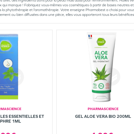
és avec des ingrédients bons pour la peau mais aussi pour l’environnement. Huiles vé
oix qui manque ! Fabriquez vous-mêmes vos cosmétiques à partir de bases neutres et 
s la phytothérapie et l’aromathérapie. Votre enseigne Pharmabest a choisi pour vous le
lement ou bien diffusées dans une pièce, elles vous apporteront tous leurs bénéfices
MASCIENCE
PHARMASCIENCE
ILES ESSENTIELLES ET
GEL ALOE VERA BIO 200ML
PHRE 1ML