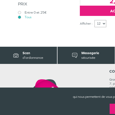
2
PRIX
Entre 0 et 25€
Tous
Afficher :
Scan
Messagerie
d'ordonnance
sécurisée
CO
Gra
7, 
69
04 
Rej
qui nous permettent de vous p