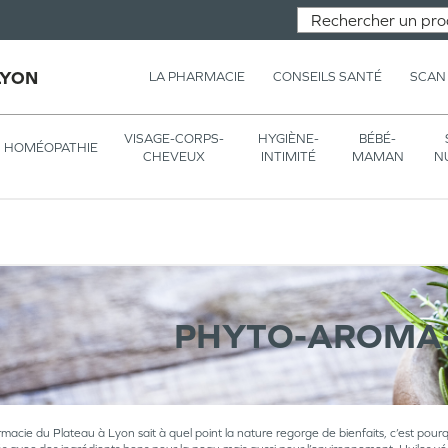
LYON
LA PHARMACIE
CONSEILS SANTÉ
SCAN
VISAGE-CORPS-
HYGIÈNE-
BÉBÉ-
HOMÉOPATHIE
CHEVEUX
INTIMITÉ
MAMAN
N
PHYTO-AROMA-
acie du Plateau à Lyon sait à quel point la nature regorge de bienfaits, c’est pourq