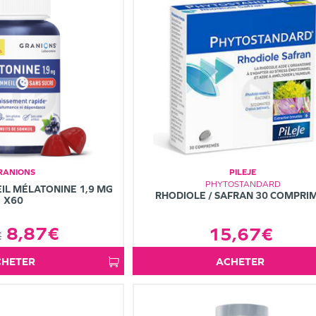
RANIONS
PILEJE
PHYTOSTANDARD
L MÉLATONINE 1,9 MG
RHODIOLE / SAFRAN 30 COMPRI
X60
8,87€
15,67€
€
ACHETER
ACHETER