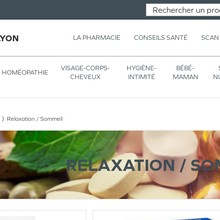
LYON
LA PHARMACIE
CONSEILS SANTÉ
SCAN
VISAGE-CORPS-
HYGIÈNE-
BÉBÉ-
HOMÉOPATHIE
CHEVEUX
INTIMITÉ
MAMAN
N
Relaxation / Sommeil
RELAXATION / S