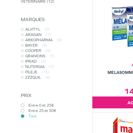
VÉTÉRINAIRE
12
MARQUES
ALVITYL
(5)
ARAGAN
(7)
ARKOPHARMA
(6)
BAYER
(8)
COOPER
(9)
GRANIONS
(5)
IPRAD
(5)
NUTERGIA
(7)
PILEJE
(15)
MELASOMME
ZZZQUIL
(6)
1
PRIX
Entre 0 et 25€
Entre 25 et 50€
Tous