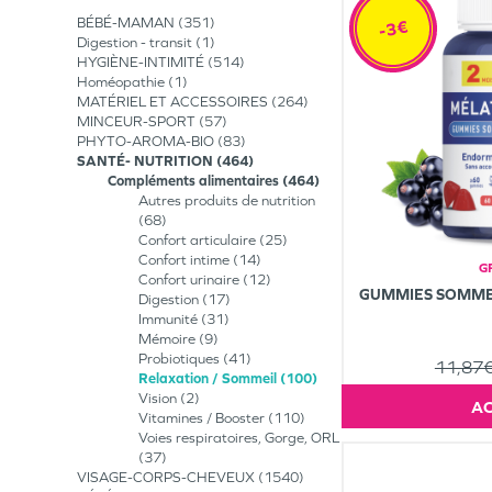
BÉBÉ-MAMAN
351
-3€
Digestion - transit
1
HYGIÈNE-INTIMITÉ
514
Homéopathie
1
MATÉRIEL ET ACCESSOIRES
264
MINCEUR-SPORT
57
PHYTO-AROMA-BIO
83
SANTÉ- NUTRITION
464
Compléments alimentaires
464
Autres produits de nutrition
68
Confort articulaire
25
Confort intime
14
G
Confort urinaire
12
GUMMIES SOMMEI
Digestion
17
Immunité
31
Mémoire
9
Probiotiques
41
11,87
Relaxation / Sommeil
100
Vision
2
Vitamines / Booster
110
Voies respiratoires, Gorge, ORL
37
VISAGE-CORPS-CHEVEUX
1540