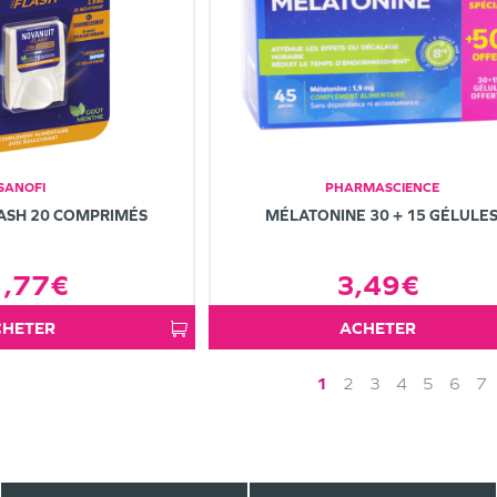
SANOFI
PHARMASCIENCE
ASH 20 COMPRIMÉS
MÉLATONINE 30 + 15 GÉLULE
1,77€
3,49€
ACHETER
ACHETER
1
2
3
4
5
6
7