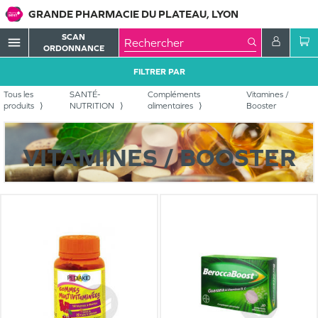
GRANDE PHARMACIE DU PLATEAU, LYON
SCAN
menu
ORDONNANCE
FILTRER PAR
Tous les
SANTÉ-
Compléments
Vitamines /
produits
NUTRITION
alimentaires
Booster
VITAMINES / BOOSTER