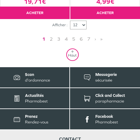
19,71€
4,99€
ACHETER
ACHETER
Afficher :
1
2
3
4
5
6
7
›
»
Haut
Scan
Messagerie
d'ordonnance
sécurisée
Actualités
Click and Collect
Pharmabest
parapharmacie
Prenez
Facebook
Rendez-vous
Pharmabest
CONTACT