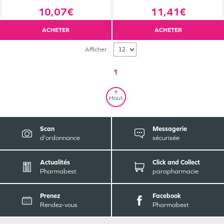
10,07€
11,41€
ACHETER
ACHETER
Afficher :
1
Haut
Scan
Messagerie
d'ordonnance
sécurisée
Actualités
Click and Collect
Pharmabest
parapharmacie
Prenez
Facebook
Rendez-vous
Pharmabest