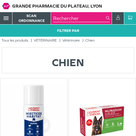
GRANDE PHARMACIE DU PLATEAU, LYON
SCAN
menu
ORDONNANCE
FILTRER PAR
Tous les produits
VÉTÉRINAIRE
Vétérinaire
Chien
CHIEN