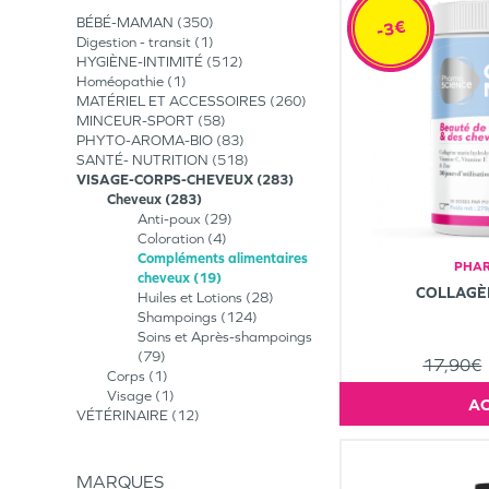
BÉBÉ-MAMAN
350
-3€
Digestion - transit
1
HYGIÈNE-INTIMITÉ
512
Homéopathie
1
MATÉRIEL ET ACCESSOIRES
260
MINCEUR-SPORT
58
PHYTO-AROMA-BIO
83
SANTÉ- NUTRITION
518
VISAGE-CORPS-CHEVEUX
283
Cheveux
283
Anti-poux
29
Coloration
4
Compléments alimentaires
PHAR
cheveux
19
COLLAGÈ
Huiles et Lotions
28
Shampoings
124
Soins et Après-shampoings
79
17,90€
Corps
1
Visage
1
VÉTÉRINAIRE
12
MARQUES