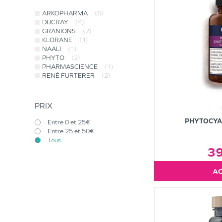
ARKOPHARMA
(6)
DUCRAY
(4)
GRANIONS
(2)
KLORANE
(1)
NAALI
(1)
PHYTO
(2)
PHARMASCIENCE
(1)
RENÉ FURTERER
(2)
PRIX
PHYTOCYA
Entre 0 et 25€
Entre 25 et 50€
Tous
3