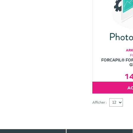
AR
F
FORCAPIL® FOR
G
1
Afficher :