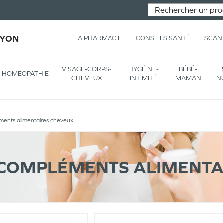
LYON
LA PHARMACIE
CONSEILS SANTÉ
SCAN
VISAGE-CORPS-
HYGIÈNE-
BÉBÉ-
HOMÉOPATHIE
CHEVEUX
INTIMITÉ
MAMAN
N
ents alimentaires cheveux
COMPLÉMENTS ALIMENTA