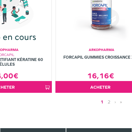
KOPHARMA
ARKOPHARMA
ORCAPIL
FORCAPIL GUMMIES CROISSANCE
TIFIANT KÉRATINE 60
ÉLULES
4,00€
16,16€
ACHETER
ACHETER
1
2
›
»